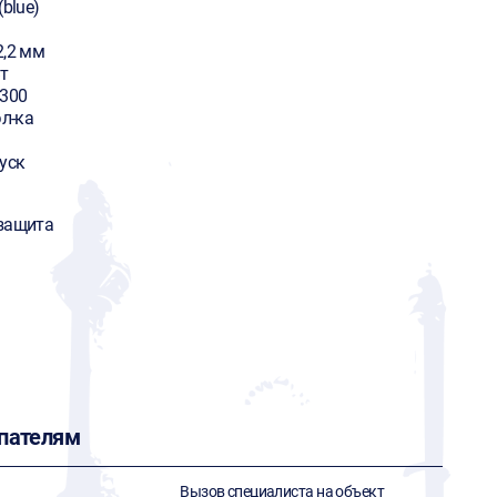
(blue)
2,2 мм
т
9300
эл-ка
уск
защита
пателям
Вызов специалиста на объект