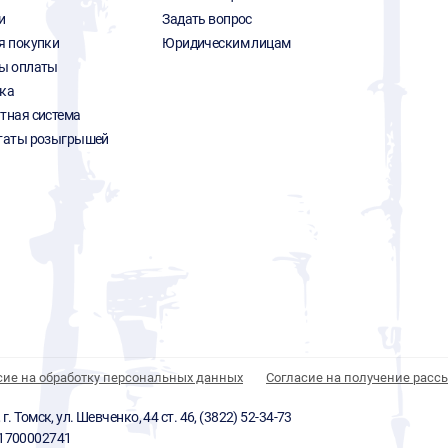
и
Задать вопрос
я покупки
Юридическим лицам
ы оплаты
ка
тная система
таты розыгрышей
сие на обработку персональных данных
Согласие на получение расс
 Томск, ул. Шевченко, 44 ст. 46, (3822) 52-34-73
01700002741