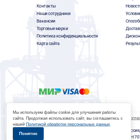
Контакты
Новост
Наши сотрудники
Услови
Вакансии
Способ
Торговые марки
Достав
Политика конфиденциальности
Дискон
Карта сайта
Резуль
Мы используем файлы cookie для улучшения работы
Политика обработки персональных данных
Согла
сайта. Продолжая использовать сайт, вы соглашаетесь с
нашей
Политикой обработки персональных данных
.
© 1996 - 2026 инструмент парк «Мастер Плюс» Россия, г.
Понятно
okp@masterplus.tomsk.ru ИП Брусницын Д.Н. ИНН 7