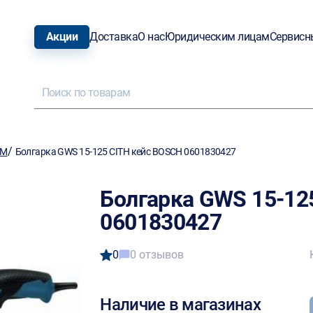
Акции
Доставка
О нас
Юридическим лицам
Сервисн
/
ШМ
Болгарка GWS 15-125 CITH кейс BOSCH 0601830427
Болгарка GWS 15-12
0601830427
0
0 отзывов
Наличие в магазинах