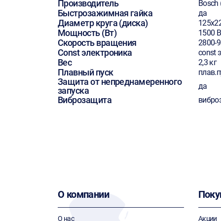
Производитель
Bosch 
Быстрозажимная гайка
да
Диаметр круга (диска)
125х2
Мощность (Вт)
1500 В
Скорость вращения
2800-
Const электроника
const 
Вес
2,3 кг
Плавный пуск
плав.п
Защита от непреднамеренного
да
запуска
Виброзащита
вибро
О компании
Поку
О нас
Акции