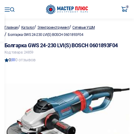
0
/
/
/
Главная
Каталог
Электроинструмент
Сетевые УШМ
/
Болгарка GWS 24-230 LVI(S) BOSCH 0601893F04
Болгарка GWS 24-230 LVI(S) BOSCH 0601893F04
Код товара: 24859
0
0 отзывов