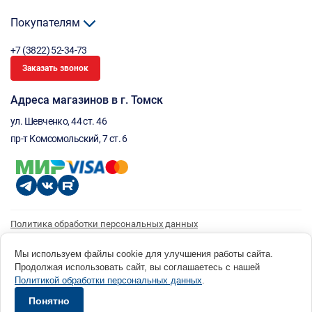
Покупателям
+7 (3822) 52-34-73
Заказать звонок
Адреса магазинов в г. Томск
ул. Шевченко, 44 ст. 46
пр-т Комсомольский, 7 ст. 6
Политика обработки персональных данных
Согласие на обработку персональных данных
Согласие на получение рассылки
Мы используем файлы cookie для улучшения работы сайта.
Продолжая использовать сайт, вы соглашаетесь с нашей
© 1996 - 2026 инструмент парк «Мастер Плюс» Россия, г. Томск, ул. Шевченко, 44 ст. 46, (3822) 52-34-
Политикой обработки персональных данных
.
73 okp@masterplus.tomsk.ru ИП Брусницын Д.Н. ИНН 701700002741
Разработано в Sibcode.team
Понятно