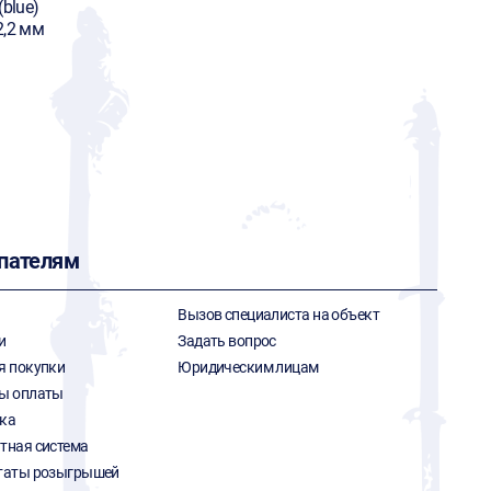
(blue)
2,2 мм
пателям
Вызов специалиста на объект
и
Задать вопрос
я покупки
Юридическим лицам
ы оплаты
ка
тная система
таты розыгрышей