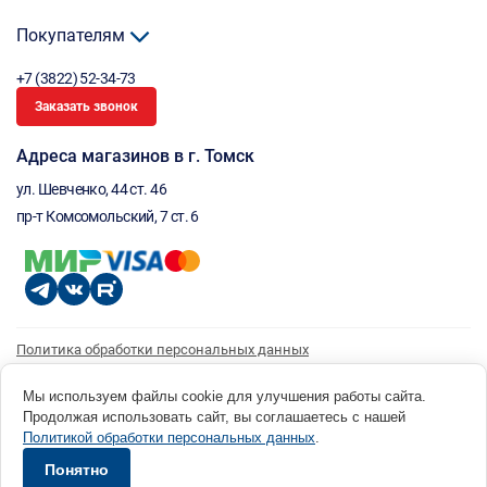
Покупателям
+7 (3822) 52-34-73
Заказать звонок
Адреса магазинов в г. Томск
ул. Шевченко, 44 ст. 46
пр-т Комсомольский, 7 ст. 6
Политика обработки персональных данных
Согласие на обработку персональных данных
Согласие на получение рассылки
Мы используем файлы cookie для улучшения работы сайта.
Продолжая использовать сайт, вы соглашаетесь с нашей
© 1996 - 2026 инструмент парк «Мастер Плюс» Россия, г. Томск, ул. Шевченко, 44 ст. 46, (3822) 52-34-
Политикой обработки персональных данных
.
73 okp@masterplus.tomsk.ru ИП Брусницын Д.Н. ИНН 701700002741
Разработано в Sibcode.team
Понятно