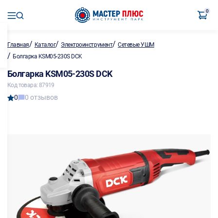
0
/
/
/
Главная
Каталог
Электроинструмент
Сетевые УШМ
/
Болгарка KSM05-230S DCK
Болгарка KSM05-230S DCK
Код товара: 87919
0
0 отзывов