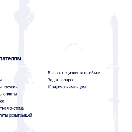
пателям
Вызов специалиста на объект
и
Задать вопрос
я покупки
Юридическим лицам
ы оплаты
ка
тная система
таты розыгрышей