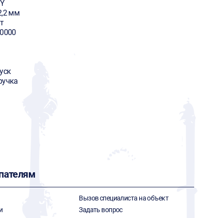
Y
2,2 мм
т
10000
уск
ручка
пателям
Вызов специалиста на объект
и
Задать вопрос