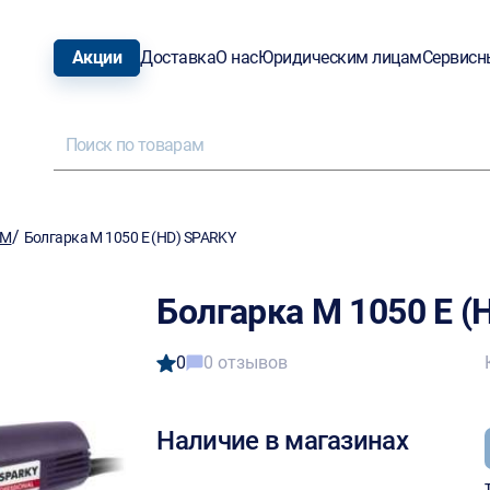
Акции
Доставка
О нас
Юридическим лицам
Сервисн
/
ШМ
Болгарка M 1050 E (HD) SPARKY
Болгарка M 1050 E (
0
0 отзывов
Наличие в магазинах