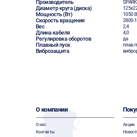
Производитель
SPARK
Диаметр круга (диска)
125х2
Мощность (Вт)
1050 В
Скорость вращения
2800-
Вес
2,4
Длина кабеля
4,0
Регулировка оборотов
да
Плавный пуск
плав.п
Виброзащита
вибро
О компании
Поку
О нас
Акции
Контакты
Новост