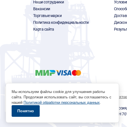
Наши сотрудники
Услови
Вакансии
Способ
Торговые марки
Достав
Политика конфиденциальности
Дискон
Карта сайта
Резуль
Мы используем файлы cookie для улучшения работы
Политика обработки персональных данных
Согла
сайта. Продолжая использовать сайт, вы соглашаетесь с
нашей
Политикой обработки персональных данных
.
© 1996 - 2026 инструмент парк «Мастер Плюс» Россия, г.
Понятно
okp@masterplus.tomsk.ru ИП Брусницын Д.Н. ИНН 7