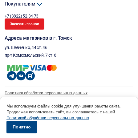
Покупателям
+7 (3822) 52-34-73
Заказать звонок
Адреса магазинов в г. Томск
ул. Шевченко, 44 ст. 46
пр-т Комсомольский, 7 ст. 6
Политика обработки персональных данных
Согласие на обработку персональных данных
Согласие на получение рассылки
Мы используем файлы cookie для улучшения работы сайта.
Продолжая использовать сайт, вы соглашаетесь с нашей
© 1996 - 2026 инструмент парк «Мастер Плюс» Россия, г. Томск, ул. Шевченко, 44 ст. 46, (3822) 52-34-
Политикой обработки персональных данных
.
73 okp@masterplus.tomsk.ru ИП Брусницын Д.Н. ИНН 701700002741
Разработано в Sibcode.team
Понятно