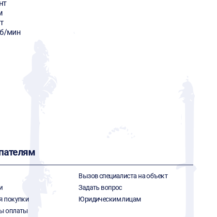
нт
м
т
об/мин
пателям
Вызов специалиста на объект
и
Задать вопрос
я покупки
Юридическим лицам
ы оплаты