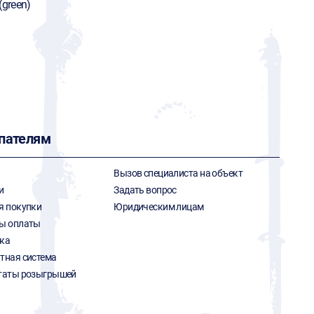
(green)
пателям
Вызов специалиста на объект
и
Задать вопрос
я покупки
Юридическим лицам
ы оплаты
ка
тная система
таты розыгрышей