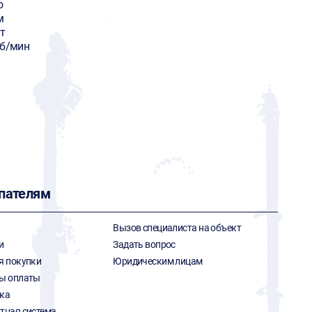
o
м
т
об/мин
пателям
Вызов специалиста на объект
и
Задать вопрос
я покупки
Юридическим лицам
ы оплаты
ка
тная система