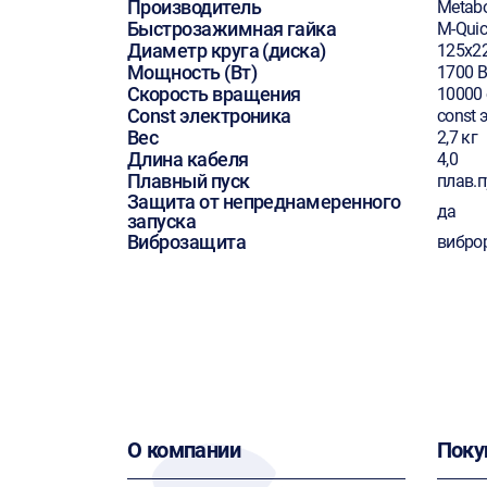
Производитель
Metab
Быстрозажимная гайка
M-Quic
Диаметр круга (диска)
125х2
Мощность (Вт)
1700 В
Скорость вращения
10000
Const электроника
const 
Вес
2,7 кг
Длина кабеля
4,0
Плавный пуск
плав.п
Защита от непреднамеренного
да
запуска
Виброзащита
вибро
О компании
Поку