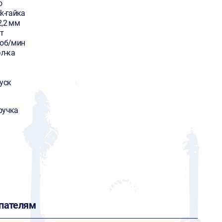
o
k-гайка
2,2 мм
т
 об/мин
эл-ка
уск
ручка
пателям