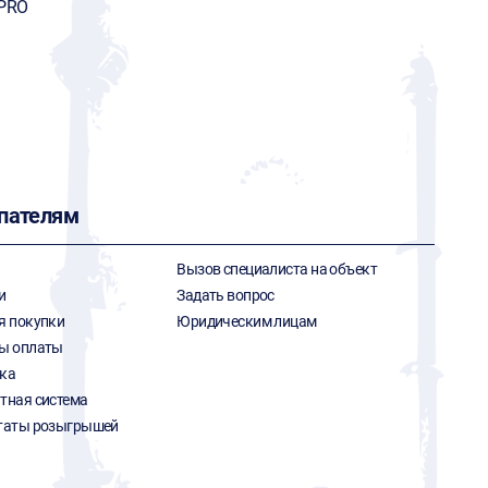
PRO
пателям
Вызов специалиста на объект
и
Задать вопрос
я покупки
Юридическим лицам
ы оплаты
ка
тная система
таты розыгрышей