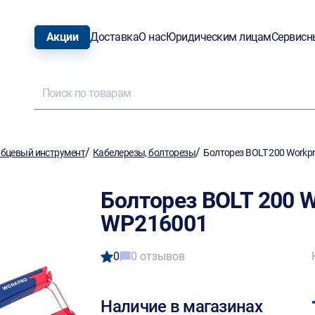
Акции
Доставка
О нас
Юридическим лицам
Сервисн
/
/
бцевый инструмент
Кабелерезы, болторезы
Болторез BOLT 200 Work
Болторез BOLT 200 
WP216001
0
0 отзывов
Наличие в магазинах