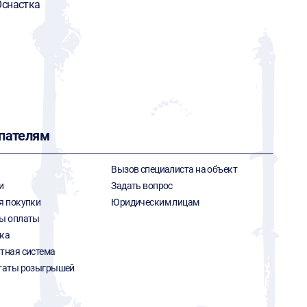
снастка
пателям
Вызов специалиста на объект
и
Задать вопрос
я покупки
Юридическим лицам
ы оплаты
ка
тная система
таты розыгрышей