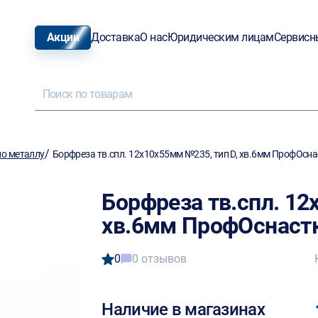
Акции
Доставка
О нас
Юридическим лицам
Сервисн
/
о металлу
Борфреза тв.спл. 12х10х55мм №235, тип D, хв.6мм ПрофОсн
Борфреза тв.спл. 12
хв.6мм ПрофОснаст
0
0 отзывов
Наличие в магазинах