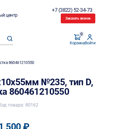
+7 (3822) 52-34-73
ый центр
Заказать звонок
0
Корзина
Войти
астка 860461210550
х10х55мм №235, тип D,
ка 860461210550
Код товара: 80162
1 500 ₽