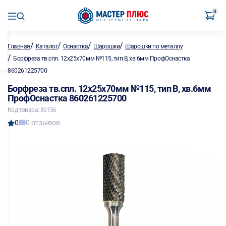
0
/
/
/
/
Главная
Каталог
Оснастка
Шарошки
Шарошки по металлу
/
Борфреза тв.спл. 12х25х70мм №115, тип В, хв.6мм ПрофОснастка
860261225700
Борфреза тв.спл. 12х25х70мм №115, тип В, хв.6мм
ПрофОснастка 860261225700
Код товара: 80156
0
0 отзывов