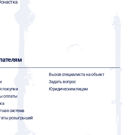
снастка
пателям
Вызов специалиста на объект
и
Задать вопрос
я покупки
Юридическим лицам
ы оплаты
ка
тная система
таты розыгрышей