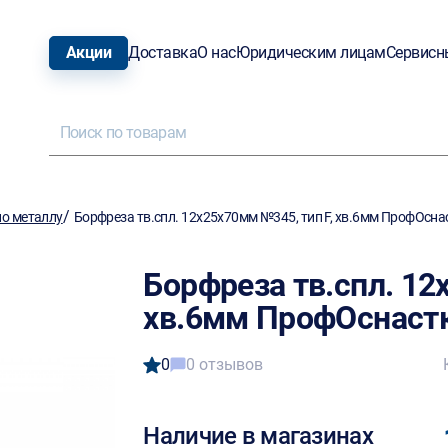
Акции
Доставка
О нас
Юридическим лицам
Сервисн
/
о металлу
Борфреза тв.спл. 12х25х70мм №345, тип F, хв.6мм ПрофОсн
Борфреза тв.спл. 12
хв.6мм ПрофОснаст
0
0 отзывов
Наличие в магазинах