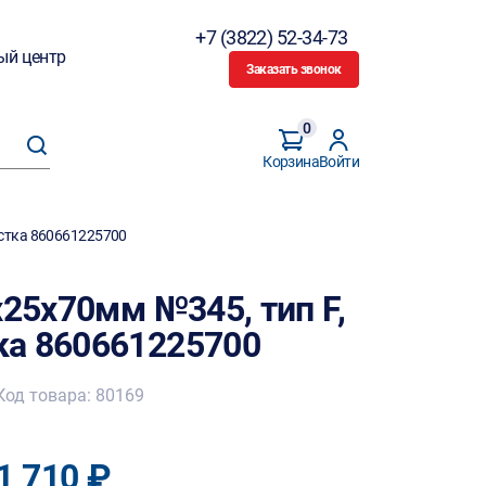
+7 (3822) 52-34-73
ый центр
Заказать звонок
0
Корзина
Войти
астка 860661225700
х25х70мм №345, тип F,
ка 860661225700
Код товара: 80169
1 710 ₽