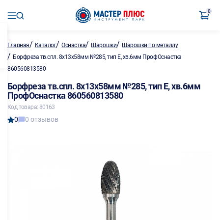
0
/
/
/
/
Главная
Каталог
Оснастка
Шарошки
Шарошки по металлу
/
Борфреза тв.спл. 8х13х58мм №285, тип Е, хв.6мм ПрофОснастка
860560813580
Борфреза тв.спл. 8х13х58мм №285, тип Е, хв.6мм
ПрофОснастка 860560813580
Код товара: 80163
0
0 отзывов