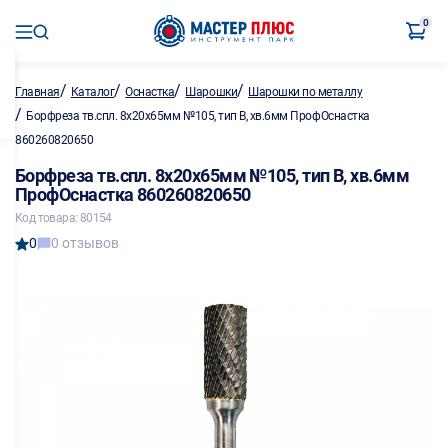
0
/
/
/
/
Главная
Каталог
Оснастка
Шарошки
Шарошки по металлу
/
Борфреза тв.спл. 8х20х65мм №105, тип В, хв.6мм ПрофОснастка
860260820650
Борфреза тв.спл. 8х20х65мм №105, тип В, хв.6мм
ПрофОснастка 860260820650
Код товара: 80154
0
0 отзывов