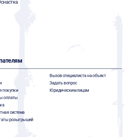
снастка
пателям
Вызов специалиста на объект
и
Задать вопрос
я покупки
Юридическим лицам
ы оплаты
ка
тная система
таты розыгрышей