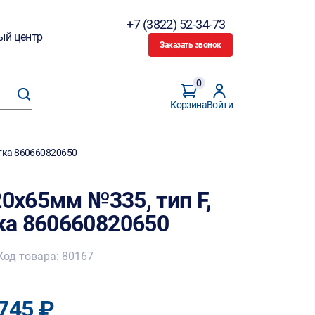
+7 (3822) 52-34-73
ый центр
Заказать звонок
0
Корзина
Войти
стка 860660820650
20х65мм №335, тип F,
ка 860660820650
Код товара: 80167
745 ₽