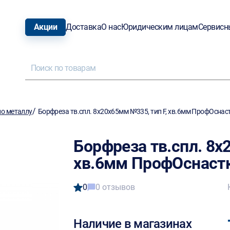
Акции
Доставка
О нас
Юридическим лицам
Сервисн
/
о металлу
Борфреза тв.спл. 8х20х65мм №335, тип F, хв.6мм ПрофОсна
Борфреза тв.спл. 8х
хв.6мм ПрофОснаст
0
0 отзывов
Наличие в магазинах