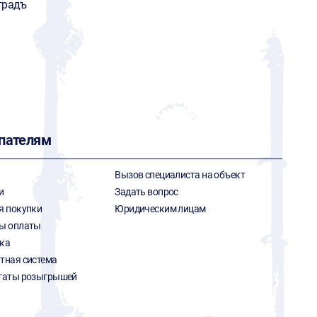
градъ
пателям
Вызов специалиста на объект
и
Задать вопрос
я покупки
Юридическим лицам
ы оплаты
ка
тная система
таты розыгрышей