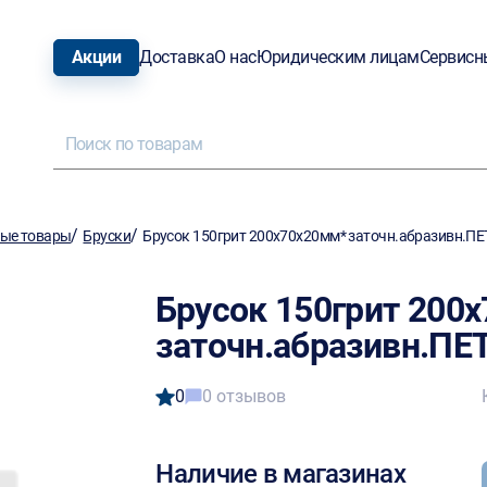
Акции
Доставка
О нас
Юридическим лицам
Сервисн
/
/
ные товары
Бруски
Брусок 150грит 200х70х20мм* заточн.абразивн.
Брусок 150грит 200
заточн.абразивн.П
0
0 отзывов
Наличие в магазинах