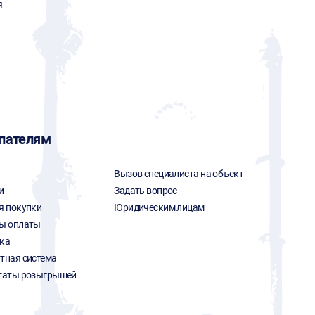
я
пателям
Вызов специалиста на объект
и
Задать вопрос
я покупки
Юридическим лицам
ы оплаты
ка
тная система
таты розыгрышей