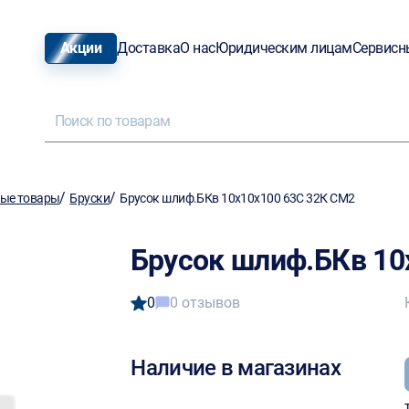
Акции
Доставка
О нас
Юридическим лицам
Сервисн
/
/
ные товары
Бруски
Брусок шлиф.БКв 10х10х100 63С 32К СМ2
Брусок шлиф.БКв 10
0
0 отзывов
Наличие в магазинах