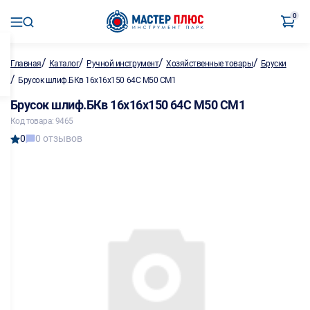
0
/
/
/
/
Главная
Каталог
Ручной инструмент
Хозяйственные товары
Бруски
/
Брусок шлиф.БКв 16х16х150 64С М50 СМ1
Брусок шлиф.БКв 16х16х150 64С М50 СМ1
Код товара: 9465
0
0 отзывов