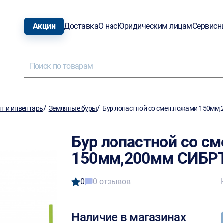
Акции
Доставка
О нас
Юридическим лицам
Сервисн
/
/
т и инвентарь
Земляные буры
Бур лопастной со смен.ножами 150мм
Бур лопастной со с
150мм,200мм СИБРТ
0
0 отзывов
Наличие в магазинах