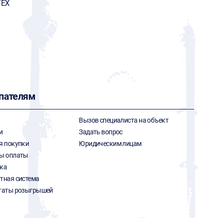
ТЕХ
пателям
Вызов специалиста на объект
и
Задать вопрос
я покупки
Юридическим лицам
ы оплаты
ка
тная система
таты розыгрышей