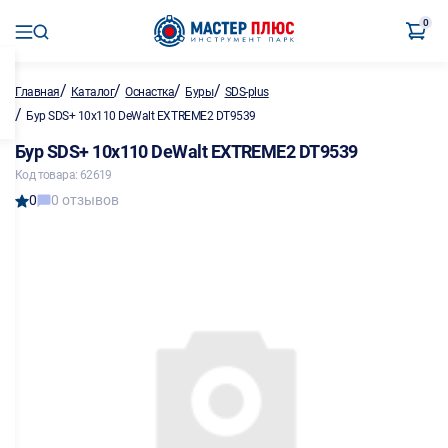
0
/
/
/
/
Главная
Каталог
Оснастка
Буры
SDS-plus
/
Бур SDS+ 10х110 DeWalt EXTREME2 DT9539
Бур SDS+ 10х110 DeWalt EXTREME2 DT9539
Код товара: 62619
0
0 отзывов