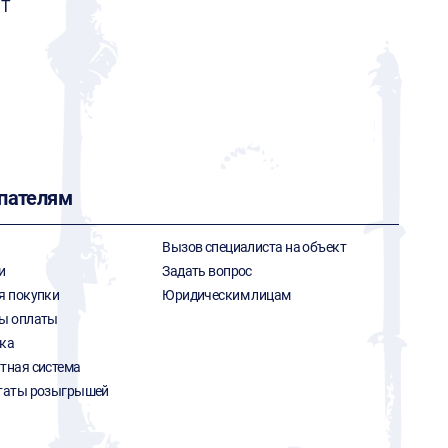
ИТ
пателям
Вызов специалиста на объект
и
Задать вопрос
я покупки
Юридическим лицам
ы оплаты
ка
тная система
таты розыгрышей