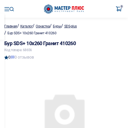
0
/
/
/
/
Главная
Каталог
Оснастка
Буры
SDS-plus
/
Бур SDS+ 10х260 Гранит 410260
Бур SDS+ 10х260 Гранит 410260
Код товара: 68656
0
0 отзывов