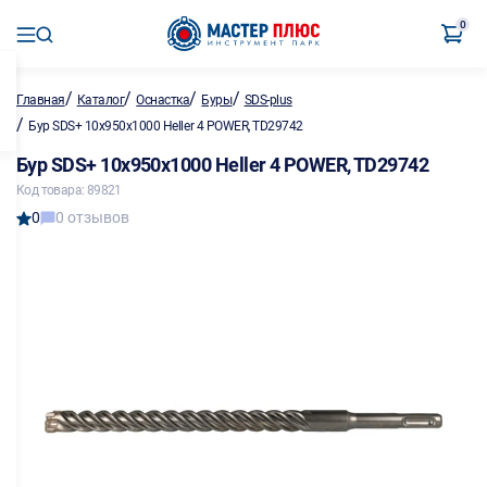
0
/
/
/
/
Главная
Каталог
Оснастка
Буры
SDS-plus
/
Бур SDS+ 10х950х1000 Heller 4 POWER, TD29742
Бур SDS+ 10х950х1000 Heller 4 POWER, TD29742
Код товара: 89821
0
0 отзывов