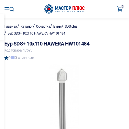
0
/
/
/
/
Главная
Каталог
Оснастка
Буры
SDS-plus
/
Бур SDS+ 10x110 HAWERA HW101484
Бур SDS+ 10x110 HAWERA HW101484
Код товара: 17595
0
0 отзывов