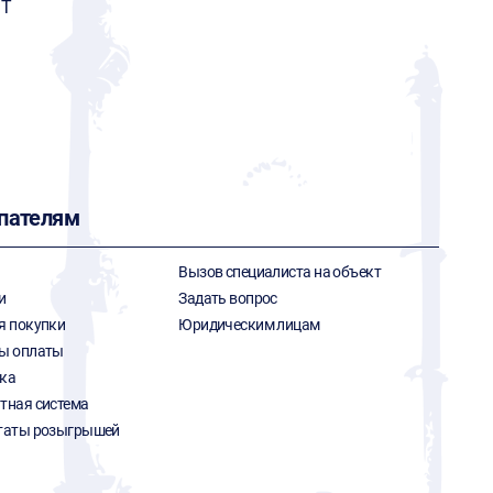
ИТ
пателям
Вызов специалиста на объект
и
Задать вопрос
я покупки
Юридическим лицам
ы оплаты
ка
тная система
таты розыгрышей