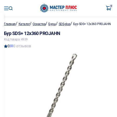
0
/
/
/
/
/
Главная
Каталог
Оснастка
Буры
SDS-plus
Бур SDS+ 12х360 PROJAHN
Бур SDS+ 12х360 PROJAHN
Код товара: 4939
0
0 отзывов