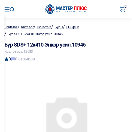
0
/
/
/
/
Главная
Каталог
Оснастка
Буры
SDS-plus
/
Бур SDS+ 12х410 Энкор усил.10946
Бур SDS+ 12х410 Энкор усил.10946
Код товара: 12683
0
0 отзывов