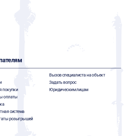
пателям
Вызов специалиста на объект
и
Задать вопрос
я покупки
Юридическим лицам
ы оплаты
ка
тная система
таты розыгрышей