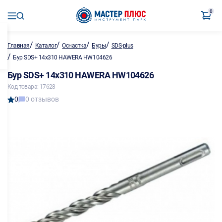
0
/
/
/
/
Главная
Каталог
Оснастка
Буры
SDS-plus
/
Бур SDS+ 14x310 HAWERA HW104626
Бур SDS+ 14x310 HAWERA HW104626
Код товара: 17628
0
0 отзывов