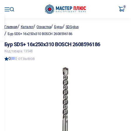
0
/
/
/
/
Главная
Каталог
Оснастка
Буры
SDS-plus
/
Бур SDS+ 16х250х310 BOSCH 2608596186
Бур SDS+ 16х250х310 BOSCH 2608596186
Код товара: 13548
0
0 отзывов