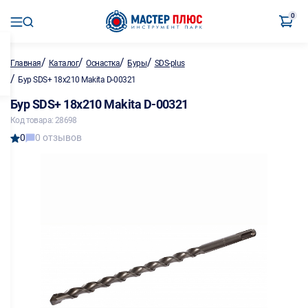
0
/
/
/
/
Главная
Каталог
Оснастка
Буры
SDS-plus
/
Бур SDS+ 18х210 Makita D-00321
Бур SDS+ 18х210 Makita D-00321
Код товара: 28698
0
0 отзывов