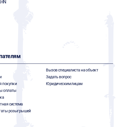
AHN
пателям
Вызов специалиста на объект
и
Задать вопрос
я покупки
Юридическим лицам
ы оплаты
ка
тная система
таты розыгрышей