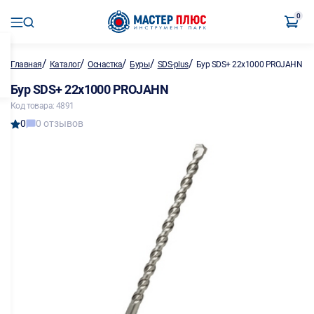
0
/
/
/
/
/
Главная
Каталог
Оснастка
Буры
SDS-plus
Бур SDS+ 22х1000 PROJAHN
Бур SDS+ 22х1000 PROJAHN
Код товара: 4891
0
0 отзывов