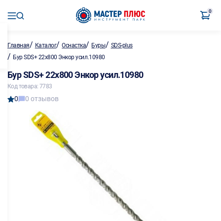
0
/
/
/
/
Главная
Каталог
Оснастка
Буры
SDS-plus
/
Бур SDS+ 22х800 Энкор усил.10980
Бур SDS+ 22х800 Энкор усил.10980
Код товара: 7783
0
0 отзывов