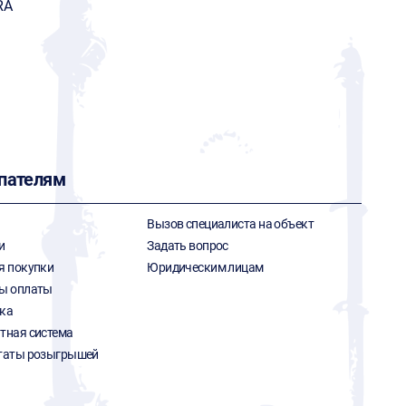
RA
пателям
Вызов специалиста на объект
и
Задать вопрос
я покупки
Юридическим лицам
ы оплаты
ка
тная система
таты розыгрышей