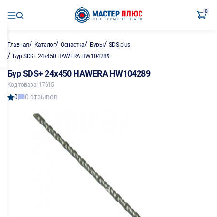
0
/
/
/
/
Главная
Каталог
Оснастка
Буры
SDS-plus
/
Бур SDS+ 24х450 HAWERA HW104289
Бур SDS+ 24х450 HAWERA HW104289
Код товара: 17615
0
0 отзывов