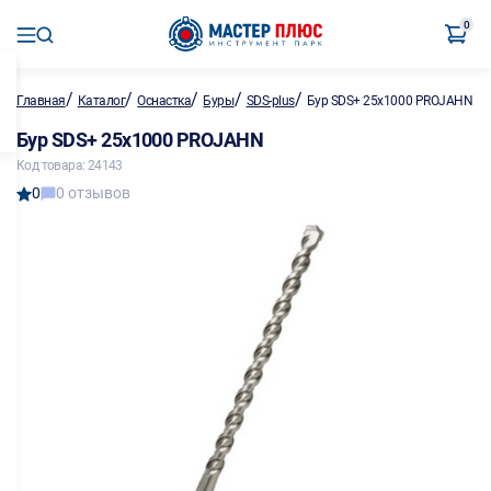
0
/
/
/
/
/
Главная
Каталог
Оснастка
Буры
SDS-plus
Бур SDS+ 25х1000 PROJAHN
Бур SDS+ 25х1000 PROJAHN
Код товара: 24143
0
0 отзывов