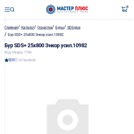
0
/
/
/
/
Главная
Каталог
Оснастка
Буры
SDS-plus
/
Бур SDS+ 25х800 Энкор усил.10982
Бур SDS+ 25х800 Энкор усил.10982
Код товара: 7784
0
0 отзывов