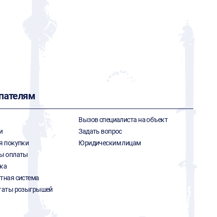
пателям
Вызов специалиста на объект
и
Задать вопрос
я покупки
Юридическим лицам
ы оплаты
ка
тная система
таты розыгрышей