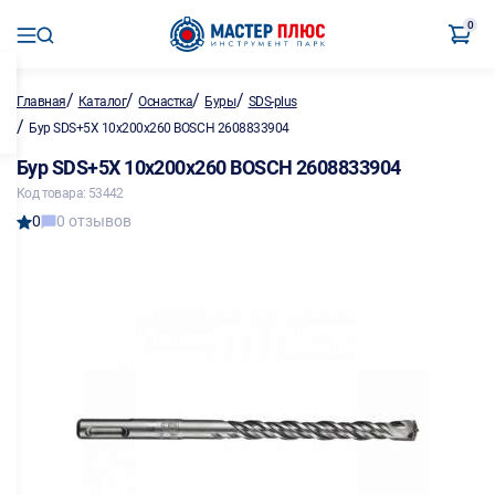
0
/
/
/
/
Главная
Каталог
Оснастка
Буры
SDS-plus
/
Бур SDS+5X 10х200х260 BOSCH 2608833904
Бур SDS+5X 10х200х260 BOSCH 2608833904
Код товара: 53442
0
0 отзывов