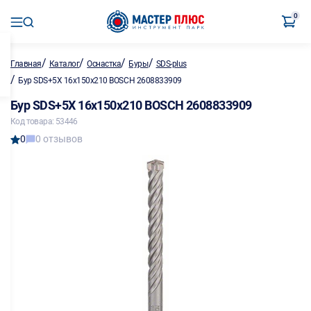
0
/
/
/
/
Главная
Каталог
Оснастка
Буры
SDS-plus
/
Бур SDS+5X 16х150х210 BOSCH 2608833909
Бур SDS+5X 16х150х210 BOSCH 2608833909
Код товара: 53446
0
0 отзывов