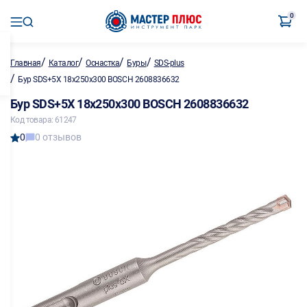
0
/
/
/
/
Главная
Каталог
Оснастка
Буры
SDS-plus
/
Бур SDS+5X 18х250х300 BOSCH 2608836632
Бур SDS+5X 18х250х300 BOSCH 2608836632
Код товара: 61247
0
0 отзывов