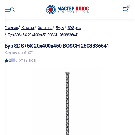
0
/
/
/
/
Главная
Каталог
Оснастка
Буры
SDS-plus
/
Бур SDS+5X 20х400х450 BOSCH 2608836641
Бур SDS+5X 20х400х450 BOSCH 2608836641
Код товара: 61071
0
0 отзывов