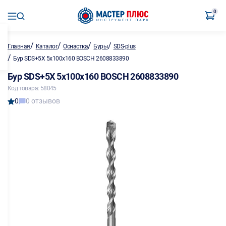
0
/
/
/
/
Главная
Каталог
Оснастка
Буры
SDS-plus
/
Бур SDS+5X 5х100х160 BOSCH 2608833890
Бур SDS+5X 5х100х160 BOSCH 2608833890
Код товара: 58045
0
0 отзывов