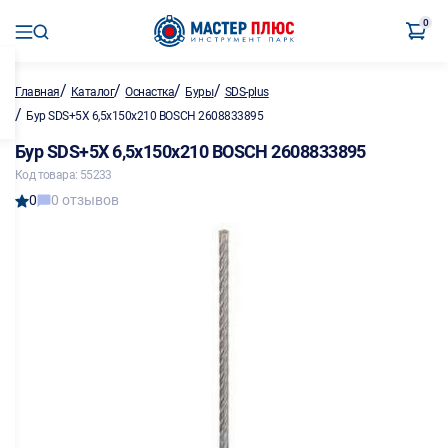
0
/
/
/
/
Главная
Каталог
Оснастка
Буры
SDS-plus
/
Бур SDS+5X 6,5х150х210 BOSCH 2608833895
Бур SDS+5X 6,5х150х210 BOSCH 2608833895
Код товара: 55233
0
0 отзывов